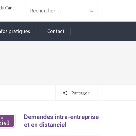
du Canal
Search
nfos pratiques
Contact
for:
Partager
Demandes intra-entreprise
on
iel
et en distanciel