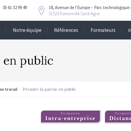
05 61 32 99 49
18, Avenue de l’Europe – Parc technologique 
31520 Ramonville-Saint-Agne
s
Notre équipe
Références
Formateurs
i
 en public
au travail
Prendre la parole en public
Formation
Formati
Intra-entreprise
Distanc