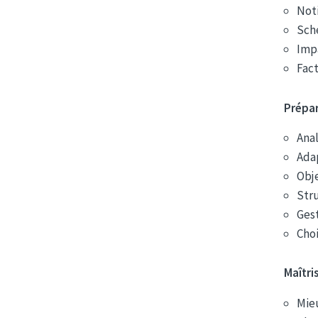
Not
Sch
Impa
Fac
Prépar
Anal
Adap
Obje
Stru
Gest
Choi
Maîtri
Mieu