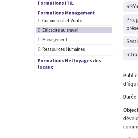
Formations ITIL
Réfé
Formations Management
Prix 
Commercial et Vente
prése
Efficacité au travail
Management
Sess
Ressources Humaines
Intra
Formations Nettoyages des
locaux
Public
d’équi
Durée 
Objecti
dévelo
commun