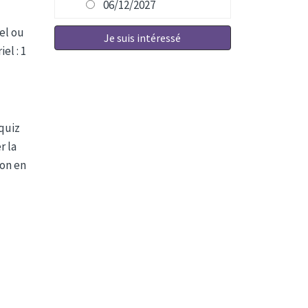
06/12/2027
el ou
Je suis intéressé
el : 1
quiz
r la
ion en