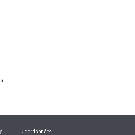
on
pi
Coordonnées