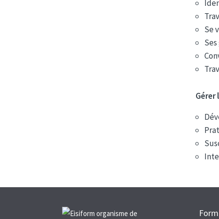
Iden
Trav
Se v
Ses 
Conv
Trav
Gérer 
Déve
Prat
Susc
Inte
Forma