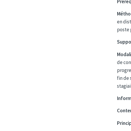
Préreq
Métho
en dist
poste 
Suppor
Modali
de con
progre
fin de
stagiai
Inform
Conte
Princi